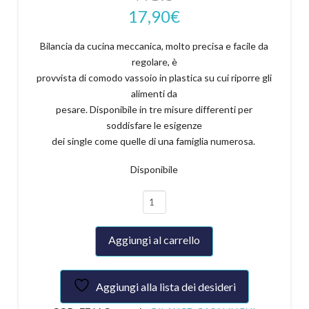
17,90
€
Bilancia da cucina meccanica, molto precisa e facile da
regolare, è
provvista di comodo vassoio in plastica su cui riporre gli
alimenti da
pesare. Disponibile in tre misure differenti per
soddisfare le esigenze
dei single come quelle di una famiglia numerosa.
Disponibile
BILANCIA
CUC."ACCURA"
Kg.5
Aggiungi al carrello
quantità
Aggiungi alla lista dei desideri