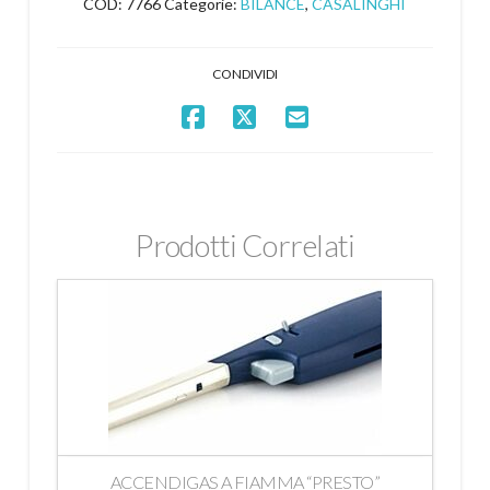
COD:
7766
Categorie:
BILANCE
,
CASALINGHI
CONDIVIDI
Prodotti Correlati
ACCENDIGAS A FIAMMA “PRESTO”