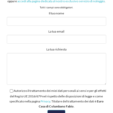
oppure
accedi alla pagina dedicata al nostro esclusivo servizio di noleggio
.
Tutti i campi sono obbligatori.
Il tuo nome
La tua email
La tua richiesta
Autorizzo il trattamento dei miei dati personali ai sensi e per gli effetti
del Reg.to UE 2016/679 nel rispetto delle disposizioni di legge e come
specificato nella pagina
Privacy
. Titolare del trattamento dei dati è
Euro
Casa di Columbano Fabio
.