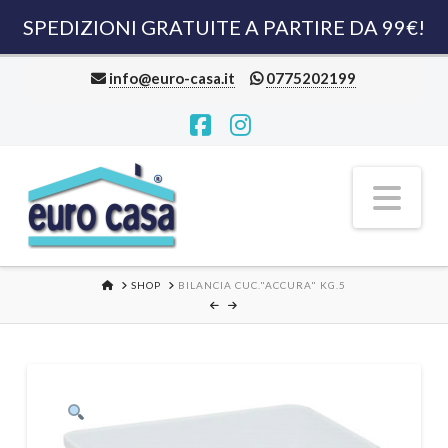
SPEDIZIONI GRATUITE A PARTIRE DA 99€!
info@euro-casa.it
0775202199
Facebook
Instagram
Nav
HOME
SHOP
BILANCIA CUC."ACCURA" KG.5