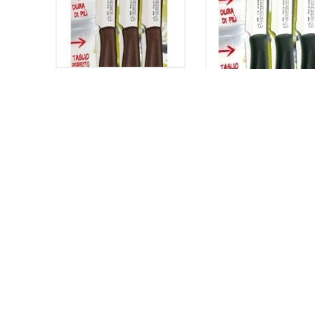
COLTELLI
COLTELLI
DINAMIK
DINAMIK
TAVOLA
TAVOLA NER
MARRONE C/6
C/6 KAIMANO
KAIMANO
11,90
€
11,90
€
DOVE SIAMO