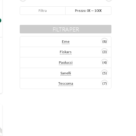
Prezzo
Prezzo
Filtra
Prezzo:
0€
—
100€
Min
Max
FILTRA PER
Eme
(8)
Fiskars
(3)
Paolucci
(4)
Sanelli
(5)
Tescoma
(7)