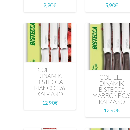
9,90
€
5,90
€
COLTELLI
DINAMIK
COLTELLI
BISTECCA
DINAMIK
BIANCO C/6
BISTECCA
KAIMANO
MARRONE C/
KAIMANO
12,90
€
12,90
€