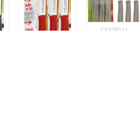
COLTELLI
DINAMIK
COLTELLI
TAVOLA
DINAMIK
TORTORA C/6
O
TAVOLA ROSSO
KAIMANO
C/6 KAIMANO
11,90
€
11,90
€