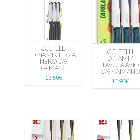
COLTELLI
COLTELLI
DINAMIK PIZZA
DINAMIK
NERO C/6
TAVOLA AVIO
KAIMANO
C/6 KAIMANO
13,50
€
11,90
€