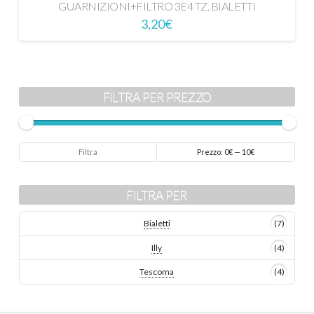
GUARNIZIONI+FILTRO 3E4 TZ. BIALETTI
3,20
€
FILTRA PER PREZZO
Prezzo
Prezzo
Filtra
Prezzo:
0€
—
10€
Min
Max
FILTRA PER
Bialetti
(7)
Illy
(4)
Tescoma
(4)