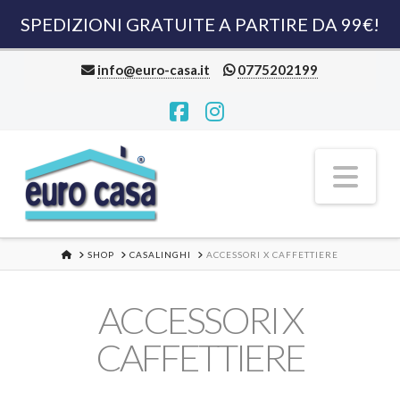
SPEDIZIONI GRATUITE A PARTIRE DA 99€!
info@euro-casa.it
0775202199
Facebook
Instagram
Nav
HOME
SHOP
CASALINGHI
ACCESSORI X CAFFETTIERE
ACCESSORI X
CAFFETTIERE