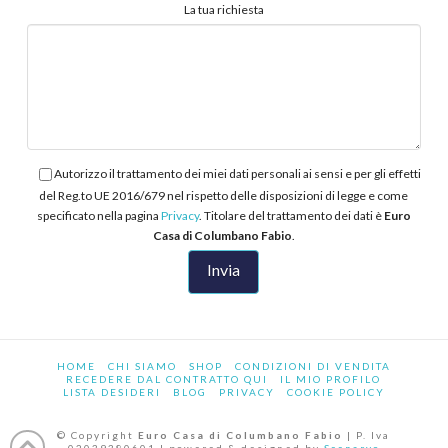
La tua richiesta
Autorizzo il trattamento dei miei dati personali ai sensi e per gli effetti
del Reg.to UE 2016/679 nel rispetto delle disposizioni di legge e come
specificato nella pagina
Privacy
. Titolare del trattamento dei dati è
Euro
Casa di Columbano Fabio
.
HOME
CHI SIAMO
SHOP
CONDIZIONI DI VENDITA
RECEDERE DAL CONTRATTO QUI
IL MIO PROFILO
LISTA DESIDERI
BLOG
PRIVACY
COOKIE POLICY
© Copyright
Euro Casa di Columbano Fabio
| P. Iva
02039380601 | powered & designed by
Scenaryo