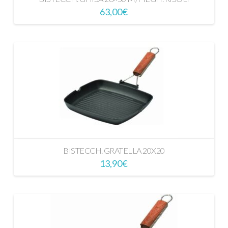
63,00
€
BISTECCH. GRATELLA 20X20
13,90
€