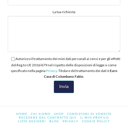
La tua richiesta
Autorizzo il trattamento dei miei dati personali ai sensi e per gli effetti
del Reg.to UE 2016/679 nel rispetto delle disposizioni di legge e come
specificato nella pagina
Privacy
. Titolare del trattamento dei dati è
Euro
Casa di Columbano Fabio
.
HOME
CHI SIAMO
SHOP
CONDIZIONI DI VENDITA
RECEDERE DAL CONTRATTO QUI
IL MIO PROFILO
LISTA DESIDERI
BLOG
PRIVACY
COOKIE POLICY