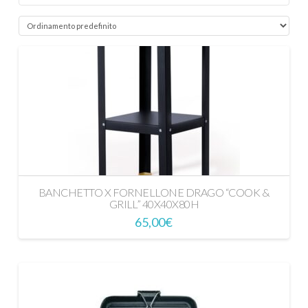
BANCHETTO X FORNELLONE DRAGO “COOK &
GRILL” 40X40X80H
65,00
€