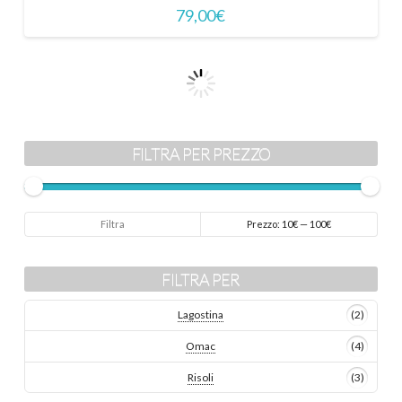
79,00
€
FILTRA PER PREZZO
Prezzo
Prezzo
Filtra
Prezzo:
10€
—
100€
Min
Max
FILTRA PER
Lagostina
(2)
Omac
(4)
Risoli
(3)