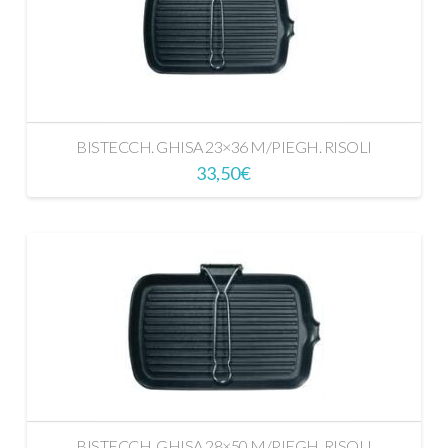
BISTECCH. GHISA 23×36 M/PIEGH. RISOLI
33,50
€
BISTECCH. GHISA 28×50 M/PIEGH. RISOLI