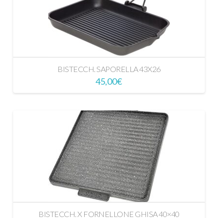
BISTECCH. SAPORELLA 43X26
45,00
€
BISTECCH. X FORNELLONE GHISA 40×40