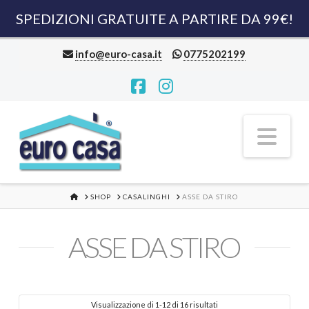
SPEDIZIONI GRATUITE A PARTIRE DA 99€!
info@euro-casa.it
0775202199
Facebook
Instagram
Nav
HOME
SHOP
CASALINGHI
ASSE DA STIRO
ASSE DA STIRO
Visualizzazione di 1-12 di 16 risultati