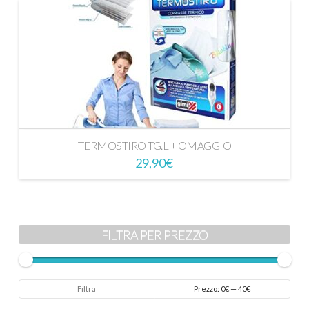
TERMOSTIRO TG.L + OMAGGIO
29,90
€
FILTRA PER PREZZO
Prezzo
Prezzo
Filtra
Prezzo:
0€
—
40€
Min
Max