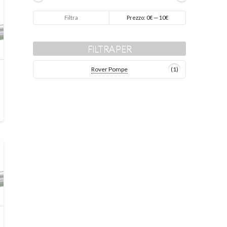
Prezzo
Prezzo
Filtra
Prezzo:
0€
—
10€
Min
Max
FILTRA PER
Rover Pompe
(1)