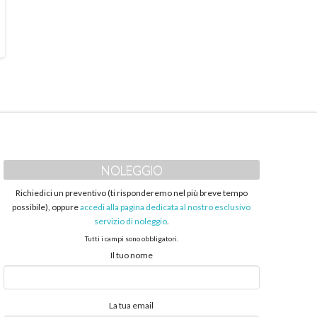
NOLEGGIO
Richiedici un preventivo (ti risponderemo nel più breve tempo
possibile), oppure
accedi alla pagina dedicata al nostro esclusivo
servizio di noleggio
.
Tutti i campi sono obbligatori.
Il tuo nome
La tua email