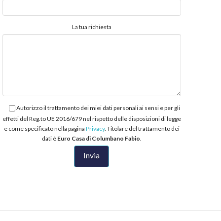
La tua richiesta
Autorizzo il trattamento dei miei dati personali ai sensi e per gli
effetti del Reg.to UE 2016/679 nel rispetto delle disposizioni di legge
e come specificato nella pagina
Privacy
. Titolare del trattamento dei
dati è
Euro Casa di Columbano Fabio
.